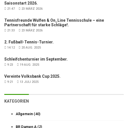
Saisonstart 2026.
21:47
23 MÄRZ 2026
Tennisfreunde Wulfen & On_Line Tennisschule – eine
Partnerschaft für starke Schläge!.
21:33
23 MÄRZ 2026
2. Fußball-Tennis-Turnier.
14:12
20 AUG. 2025
Schleifchenturnier im September.
9:23
19 AUG. 2025
Vereinte Volksbank Cup 2025.
9:21
13 JULI 2025
KATEGORIEN
Allgemein
(40)
BR Damen A
(2)