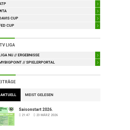
ATP
WTA
DAVIS CUP
FED CUP
TV LIGA
LIGA NU
// ERGEBNISSE
MYBIGPOINT
// SPIELERPORTAL
EITRÄGE
AKTUELL
MEIST GELESEN
Saisonstart 2026.
21:47
23 MÄRZ 2026