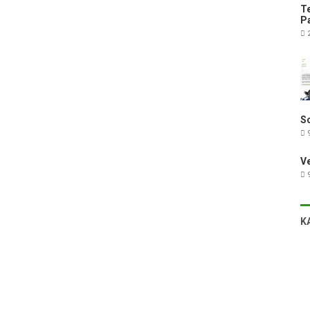
Te
Pa
2
Sc
9
V
9
K