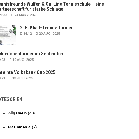
nnisfreunde Wulfen & On_Line Tennisschule – eine
rtnerschaft für starke Schläge!.
1:33
23 MÄRZ 2026
2. Fußball-Tennis-Turnier.
14:12
20 AUG. 2025
hleifchenturnier im September.
:23
19 AUG. 2025
ereinte Volksbank Cup 2025.
:21
13 JULI 2025
ATEGORIEN
Allgemein
(40)
BR Damen A
(2)