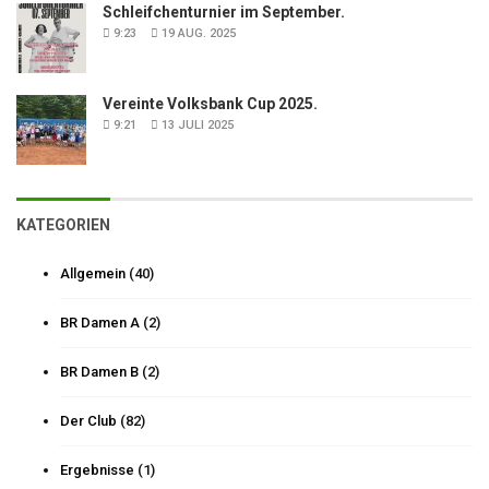
Schleifchenturnier im September.
9:23
19 AUG. 2025
Vereinte Volksbank Cup 2025.
9:21
13 JULI 2025
KATEGORIEN
Allgemein
(40)
BR Damen A
(2)
BR Damen B
(2)
Der Club
(82)
Ergebnisse
(1)