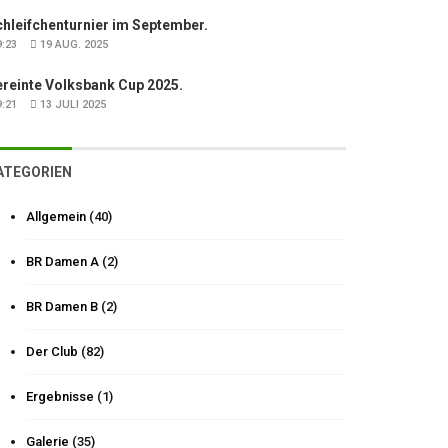
hleifchenturnier im September.
:23
19 AUG. 2025
ereinte Volksbank Cup 2025.
:21
13 JULI 2025
ATEGORIEN
Allgemein
(40)
BR Damen A
(2)
BR Damen B
(2)
Der Club
(82)
Ergebnisse
(1)
Galerie
(35)