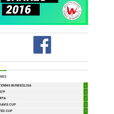
INKS
TENNIS BUNDESLIGA
ATP
WTA
DAVIS CUP
FED CUP