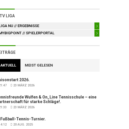
TV LIGA
LIGA NU
// ERGEBNISSE
MYBIGPOINT
// SPIELERPORTAL
EITRÄGE
AKTUELL
MEIST GELESEN
isonstart 2026.
1:47
23 MÄRZ 2026
nnisfreunde Wulfen & On_Line Tennisschule – eine
rtnerschaft für starke Schläge!.
1:33
23 MÄRZ 2026
 Fußball-Tennis-Turnier.
4:12
20 AUG. 2025