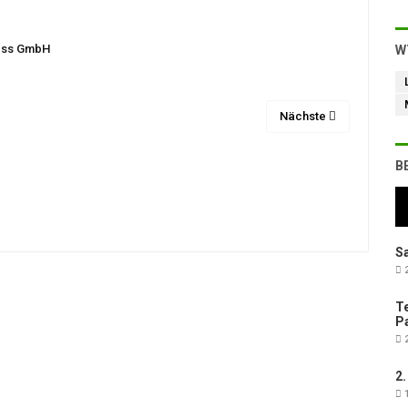
ness GmbH
W
Nächste
B
Sa
2
Te
Pa
2
2.
1