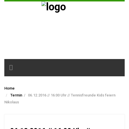
Toggle
navigation
Home
Termin
/
06.12.2016 // 16:00 Uhr // Tennisfreunde Kids feiern
Nikolaus