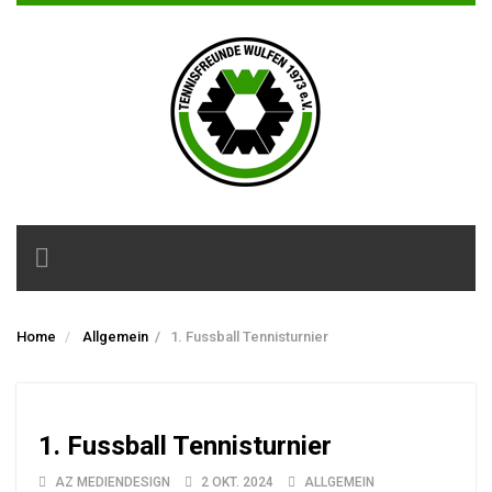
Toggle
navigation
Home
Allgemein
/
1. Fussball Tennisturnier
1. Fussball Tennisturnier
AZ MEDIENDESIGN
2 OKT. 2024
ALLGEMEIN