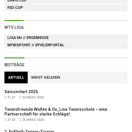
DAVIS CUP
FED CUP
WTV LIGA
LIGA NU
// ERGEBNISSE
MYBIGPOINT
// SPIELERPORTAL
BEITRÄGE
AKTUELL
MEIST GELESEN
Saisonstart 2026.
21:47
23 MÄRZ 2026
Tennisfreunde Wulfen & On_Line Tennisschule – eine
Partnerschaft für starke Schläge!.
21:33
23 MÄRZ 2026
2. Fußball-Tennis-Turnier.