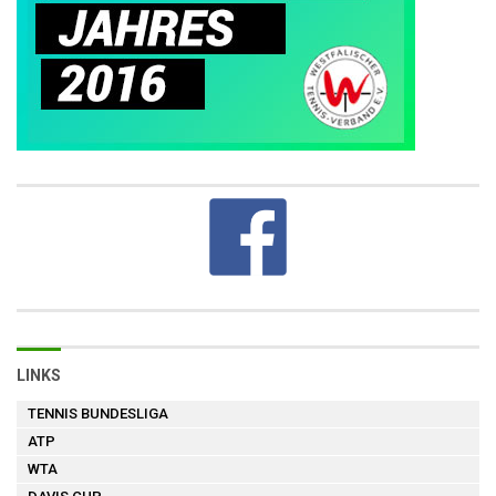
LINKS
TENNIS BUNDESLIGA
ATP
WTA