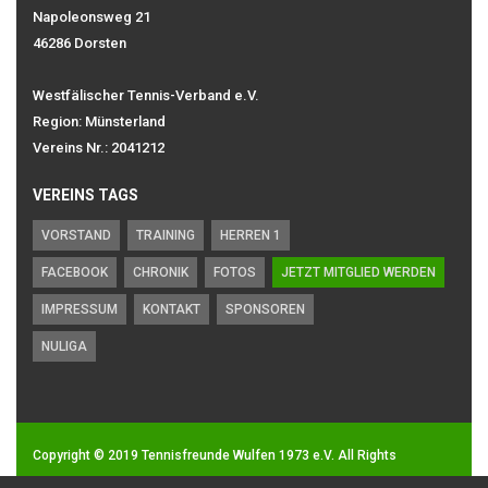
Napoleonsweg 21
46286 Dorsten
Westfälischer Tennis-Verband e.V.
Region: Münsterland
Vereins Nr.: 2041212
VEREINS TAGS
VORSTAND
TRAINING
HERREN 1
FACEBOOK
CHRONIK
FOTOS
JETZT MITGLIED WERDEN
IMPRESSUM
KONTAKT
SPONSOREN
NULIGA
Copyright © 2019
Tennisfreunde Wulfen 1973 e.V.
All Rights