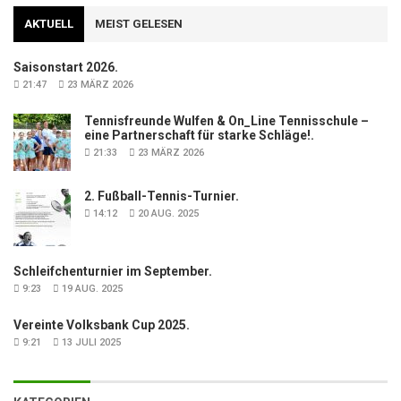
AKTUELL
MEIST GELESEN
Saisonstart 2026.
21:47
23 MÄRZ 2026
Tennisfreunde Wulfen & On_Line Tennisschule –
eine Partnerschaft für starke Schläge!.
21:33
23 MÄRZ 2026
2. Fußball-Tennis-Turnier.
14:12
20 AUG. 2025
Schleifchenturnier im September.
9:23
19 AUG. 2025
Vereinte Volksbank Cup 2025.
9:21
13 JULI 2025