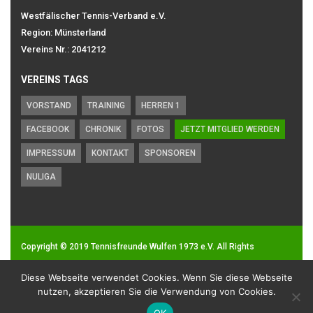
Westfälischer Tennis-Verband e.V.
Region: Münsterland
Vereins Nr.: 2041212
VEREINS TAGS
VORSTAND
TRAINING
HERREN 1
FACEBOOK
CHRONIK
FOTOS
JETZT MITGLIED WERDEN
IMPRESSUM
KONTAKT
SPONSOREN
NULIGA
Copyright © 2019
Tennisfreunde Wulfen 1973 e.V.
All Rights
Reserved.
Diese Webseite verwendet Cookies. Wenn Sie diese Webseite
Impressum
|
Datenschutz
nutzen, akzeptieren Sie die Verwendung von Cookies.
OK