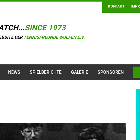
KONTAKT
IMP
ATCH...
SINCE 1973
EBSITE DER
TENNISFREUNDE WULFEN E.V.
NEWS
SPIELBERICHTE
GALERIE
SPONSOREN