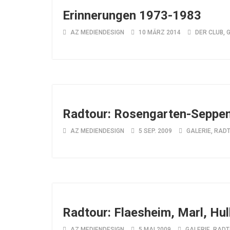
Erinnerungen 1973-1983
AZ MEDIENDESIGN
10 MÄRZ 2014
DER CLUB
,
G
Radtour: Rosengarten-Seppe
AZ MEDIENDESIGN
5 SEP. 2009
GALERIE
,
RAD
Radtour: Flaesheim, Marl, Hul
AZ MEDIENDESIGN
5 MAI 2009
GALERIE
,
RADT