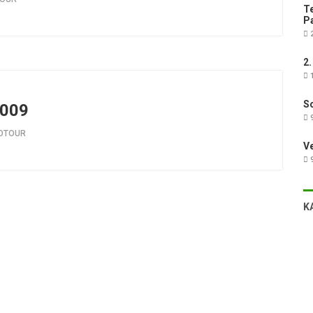
Te
Pa
2
2.
1
Sc
2009
9
DTOUR
V
9
K