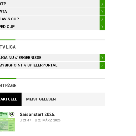
ATP
WTA
DAVIS CUP
FED CUP
TV LIGA
LIGA NU
// ERGEBNISSE
MYBIGPOINT
// SPIELERPORTAL
EITRÄGE
AKTUELL
MEIST GELESEN
Saisonstart 2026.
21:47
23 MÄRZ 2026