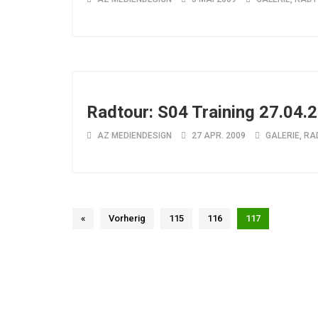
Radtour: S04 Training 27.04.
AZ MEDIENDESIGN
27 APR. 2009
GALERIE
,
RA
«
Vorherig
115
116
117