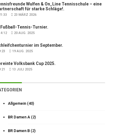
nnisfreunde Wulfen & On_Line Tennisschule – eine
rtnerschaft für starke Schläge!.
1:33
23 MÄRZ 2026
 Fußball-Tennis-Turnier.
4:12
20 AUG. 2025
hleifchenturnier im September.
:23
19 AUG. 2025
ereinte Volksbank Cup 2025.
:21
13 JULI 2025
ATEGORIEN
Allgemein
(40)
BR Damen A
(2)
BR Damen B
(2)