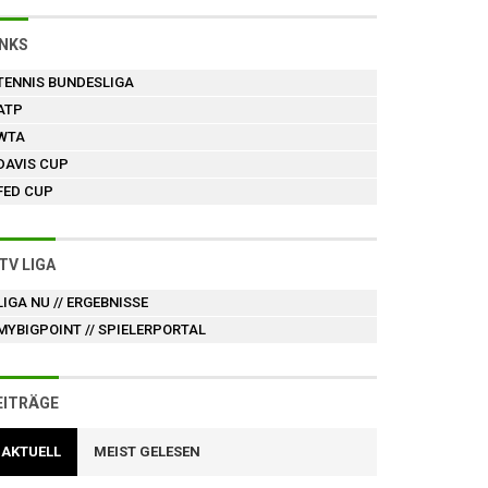
INKS
TENNIS BUNDESLIGA
ATP
WTA
DAVIS CUP
FED CUP
TV LIGA
LIGA NU
// ERGEBNISSE
MYBIGPOINT
// SPIELERPORTAL
EITRÄGE
AKTUELL
MEIST GELESEN