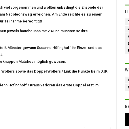
ch viel vorgenommen und wollten unbedingt die Enspiele der
L
e am Napoleonsweg erreichen. Am Ende reichte es zu einem
zur Teilnahme berechtigt!
n jeweils hauchdünnn mit 2:4 und mussten so ihre
eiß Münster gewann Susanne Höfinghoff ihr Einzel und das
t.
en knappen Matches möglich gewesen.
W
Wolters sowie das Doppel Wolters / Link die Punkte beim DJK
nn Höfinghoff / Kraus verloren das erste Doppel erst im
B