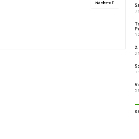
Nächste
Sa
2
Te
Pa
2
2.
1
Sc
9
V
9
K