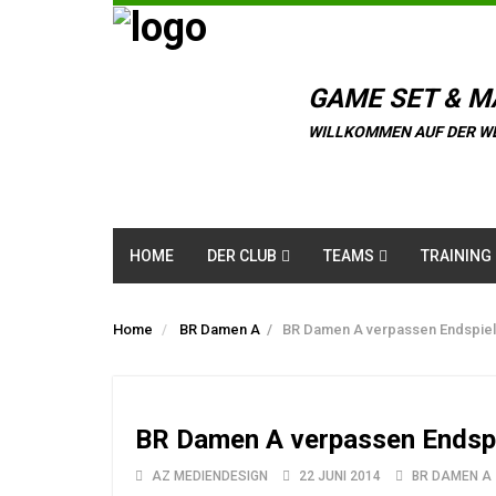
GAME SET & M
WILLKOMMEN AUF DER W
HOME
DER CLUB
TEAMS
TRAINING
Home
BR Damen A
/
BR Damen A verpassen Endspiele
BR Damen A verpassen Endspie
AZ MEDIENDESIGN
22 JUNI 2014
BR DAMEN A