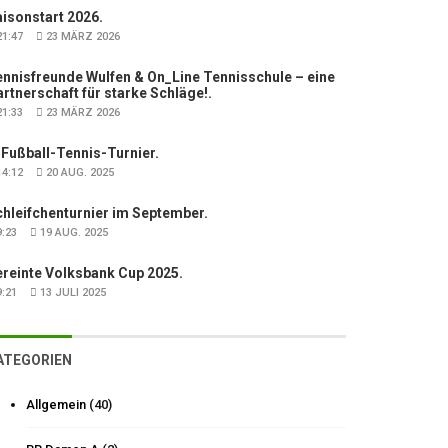
isonstart 2026.
1:47
23 MÄRZ 2026
nnisfreunde Wulfen & On_Line Tennisschule – eine
rtnerschaft für starke Schläge!.
1:33
23 MÄRZ 2026
 Fußball-Tennis-Turnier.
4:12
20 AUG. 2025
hleifchenturnier im September.
:23
19 AUG. 2025
ereinte Volksbank Cup 2025.
:21
13 JULI 2025
ATEGORIEN
Allgemein
(40)