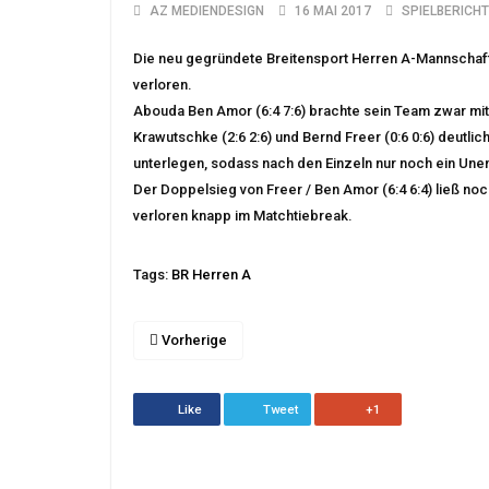
AZ MEDIENDESIGN
16 MAI 2017
SPIELBERICHT
Die neu gegründete Breitensport Herren A-Mannschaft
verloren.
Abouda Ben Amor (6:4 7:6) brachte sein Team zwar mit
Krawutschke (2:6 2:6) und Bernd Freer (0:6 0:6) deutli
unterlegen, sodass nach den Einzeln nur noch ein Une
Der Doppelsieg von Freer / Ben Amor (6:4 6:4) ließ noc
verloren knapp im Matchtiebreak.
Tags:
BR Herren A
Vorherige
Like
Tweet
+1