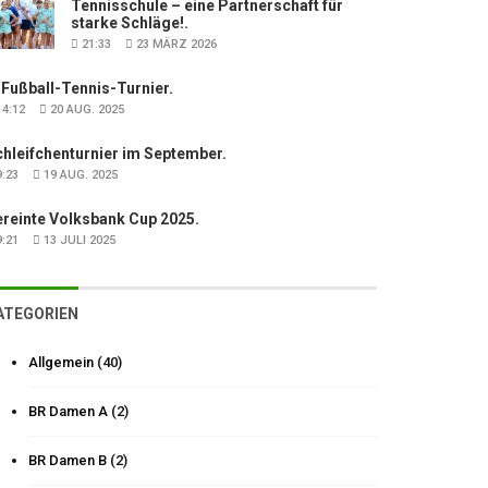
Tennisschule – eine Partnerschaft für
starke Schläge!.
21:33
23 MÄRZ 2026
 Fußball-Tennis-Turnier.
4:12
20 AUG. 2025
hleifchenturnier im September.
:23
19 AUG. 2025
ereinte Volksbank Cup 2025.
:21
13 JULI 2025
ATEGORIEN
Allgemein
(40)
BR Damen A
(2)
BR Damen B
(2)