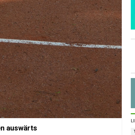
L
en auswärts