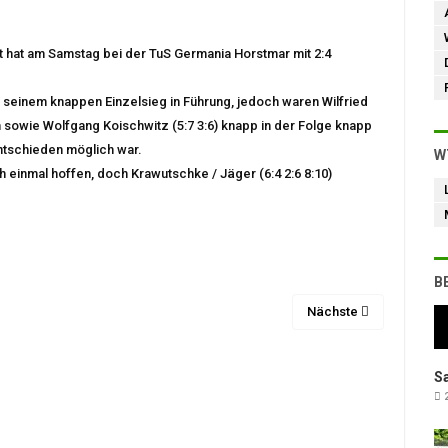
 hat am Samstag bei der TuS Germania Horstmar mit 2:4
 seinem knappen Einzelsieg in Führung, jedoch waren Wilfried
ch sowie Wolfgang Koischwitz (5:7 3:6) knapp in der Folge knapp
ntschieden möglich war.
W
h einmal hoffen, doch Krawutschke / Jäger (6:4 2:6 8:10)
B
Nächste
Sa
2