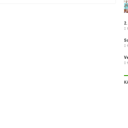
2.
1
Sc
9
V
9
K