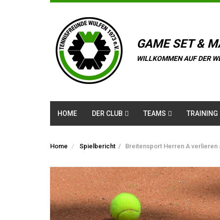
GAME SET & M
WILLKOMMEN AUF DER W
HOME
DER CLUB
TEAMS
TRAINING
Home
Spielbericht
/
Breitensport Herren A verlieren