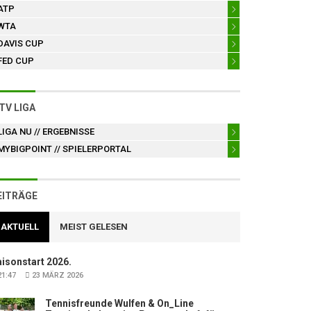
ATP
WTA
DAVIS CUP
FED CUP
TV LIGA
LIGA NU
// ERGEBNISSE
MYBIGPOINT
// SPIELERPORTAL
EITRÄGE
AKTUELL
MEIST GELESEN
isonstart 2026.
1:47
23 MÄRZ 2026
Tennisfreunde Wulfen & On_Line