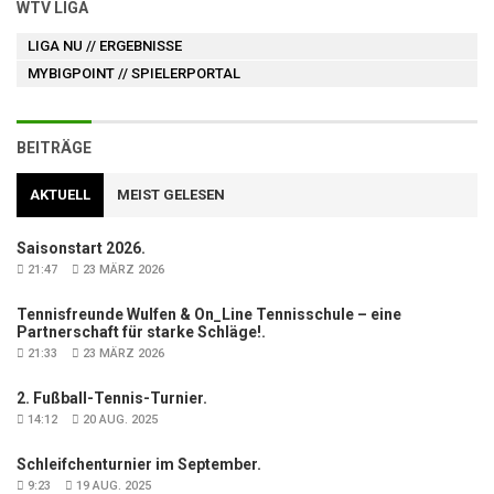
WTV LIGA
LIGA NU
// ERGEBNISSE
MYBIGPOINT
// SPIELERPORTAL
BEITRÄGE
AKTUELL
MEIST GELESEN
Saisonstart 2026.
21:47
23 MÄRZ 2026
Tennisfreunde Wulfen & On_Line Tennisschule – eine
Partnerschaft für starke Schläge!.
21:33
23 MÄRZ 2026
2. Fußball-Tennis-Turnier.
14:12
20 AUG. 2025
Schleifchenturnier im September.
9:23
19 AUG. 2025