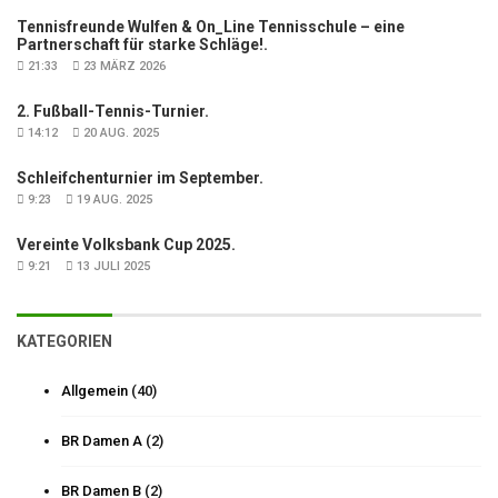
Tennisfreunde Wulfen & On_Line Tennisschule – eine
Partnerschaft für starke Schläge!.
21:33
23 MÄRZ 2026
2. Fußball-Tennis-Turnier.
14:12
20 AUG. 2025
Schleifchenturnier im September.
9:23
19 AUG. 2025
Vereinte Volksbank Cup 2025.
9:21
13 JULI 2025
KATEGORIEN
Allgemein
(40)
BR Damen A
(2)
BR Damen B
(2)