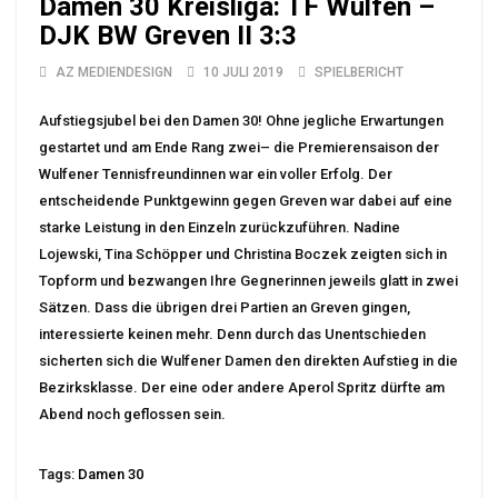
Damen 30 Kreisliga: TF Wulfen –
DJK BW Greven II 3:3
AZ MEDIENDESIGN
10 JULI 2019
SPIELBERICHT
Aufstiegsjubel bei den Damen 30! Ohne jegliche Erwartungen
gestartet und am Ende Rang zwei– die Premierensaison der
Wulfener Tennisfreundinnen war ein voller Erfolg. Der
entscheidende Punktgewinn gegen Greven war dabei auf eine
starke Leistung in den Einzeln zurückzuführen. Nadine
Lojewski, Tina Schöpper und Christina Boczek zeigten sich in
Topform und bezwangen Ihre Gegnerinnen jeweils glatt in zwei
Sätzen. Dass die übrigen drei Partien an Greven gingen,
interessierte keinen mehr. Denn durch das Unentschieden
sicherten sich die Wulfener Damen den direkten Aufstieg in die
Bezirksklasse. Der eine oder andere Aperol Spritz dürfte am
Abend noch geflossen sein.
Tags:
Damen 30