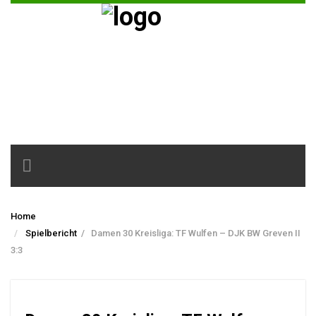
Toggle
navigation
Home
Spielbericht
/
Damen 30 Kreisliga: TF Wulfen – DJK BW Greven II
3:3