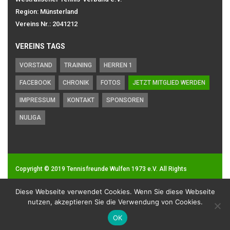
Region: Münsterland
Vereins Nr.: 2041212
VEREINS TAGS
VORSTAND
TRAINING
HERREN 1
FACEBOOK
CHRONIK
FOTOS
JETZT MITGLIED WERDEN
IMPRESSUM
KONTAKT
SPONSOREN
NULIGA
Copyright © 2019
Tennisfreunde Wulfen 1973 e.V.
All Rights
Reserved.
Diese Webseite verwendet Cookies. Wenn Sie diese Webseite
Impressum
|
Datenschutz
nutzen, akzeptieren Sie die Verwendung von Cookies.
OK