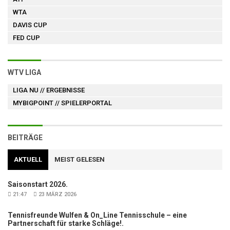
WTA
DAVIS CUP
FED CUP
WTV LIGA
LIGA NU
// ERGEBNISSE
MYBIGPOINT
// SPIELERPORTAL
BEITRÄGE
AKTUELL
MEIST GELESEN
Saisonstart 2026.
21:47
23 MÄRZ 2026
Tennisfreunde Wulfen & On_Line Tennisschule – eine
Partnerschaft für starke Schläge!.