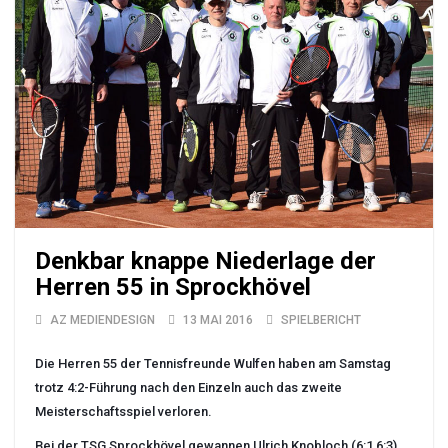
Denkbar knappe Niederlage der
Herren 55 in Sprockhövel
AZ MEDIENDESIGN
13 MAI 2016
SPIELBERICHT
Die Herren 55 der Tennisfreunde Wulfen haben am Samstag
trotz 4:2-Führung nach den Einzeln auch das zweite
Meisterschaftsspiel verloren.
Bei der TSG Sprockhövel gewannen Ulrich Knobloch (6:1 6:3)