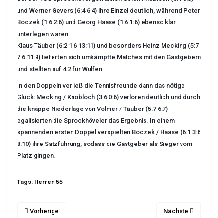
und Werner Gevers (6:4 6:4) ihre Einzel deutlich, während Peter
Boczek (1:6 2:6) und Georg Haase (1:6 1:6) ebenso klar
unterlegen waren.
Klaus Täuber (6:2 1:6 13:11) und besonders Heinz Mecking (5:7
7:6 11:9) lieferten sich umkämpfte Matches mit den Gastgebern
und stellten auf 4:2 für Wulfen.
In den Doppeln verließ die Tennisfreunde dann das nötige
Glück: Mecking / Knobloch (3:6 0:6) verloren deutlich und durch
die knappe Niederlage von Volmer / Täuber (5:7 6:7)
egalisierten die Sprockhöveler das Ergebnis. In einem
spannenden ersten Doppel verspielten Boczek / Haase (6:1 3:6
8:10) ihre Satzführung, sodass die Gastgeber als Sieger vom
Platz gingen.
Tags:
Herren 55
Vorherige
Nächste