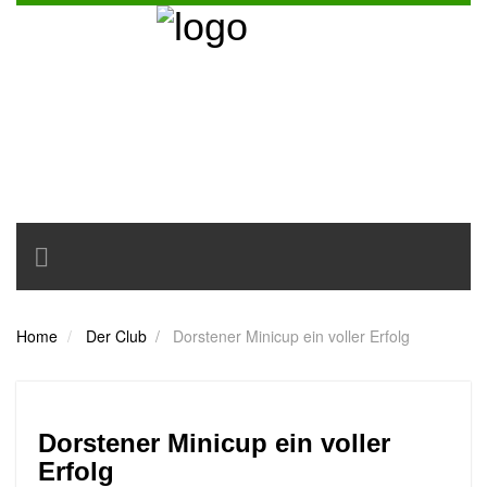
Toggle
navigation
Home
Der Club
/
Dorstener Minicup ein voller Erfolg
Dorstener Minicup ein voller
Erfolg