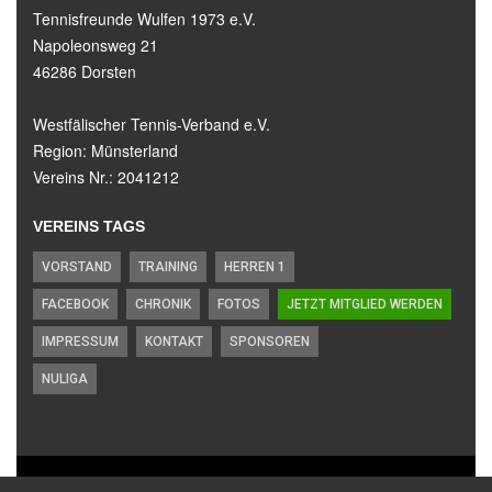
Tennisfreunde Wulfen 1973 e.V.
Napoleonsweg 21
46286 Dorsten
Westfälischer Tennis-Verband e.V.
Region: Münsterland
Vereins Nr.: 2041212
VEREINS TAGS
VORSTAND
TRAINING
HERREN 1
FACEBOOK
CHRONIK
FOTOS
JETZT MITGLIED WERDEN
IMPRESSUM
KONTAKT
SPONSOREN
NULIGA
Copyright © 2019
Tennisfreunde Wulfen 1973 e.V.
All Rights Reserved.