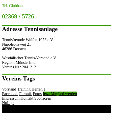
Tel. Clubhaus
02369 / 5726
Adresse Tennisanlage
Tennisfreunde Wulfen 1973 e.V.
Napoleonsweg 21
46286 Dorsten
Westfälischer Tennis-Verband e.V.
Region: Münsterland
Vereins Nr.: 2041212
Vereins Tags
Vorstand
Training
Herren 1
Facebook
Chronik
Fotos
Jetzt Mitglied werden
Impressum
Kontakt
Sponsoren
NuLiga
Copyright © 2019
Tennisfreunde Wulfen 1973 e.V.
All Rights
Reserved.