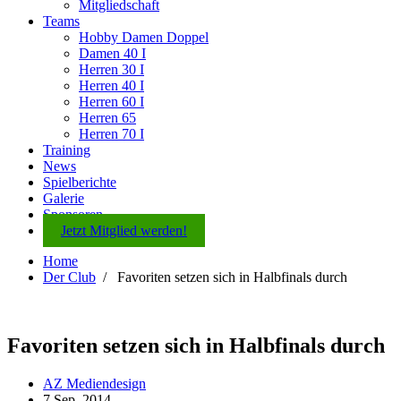
Mitgliedschaft
Teams
Hobby Damen Doppel
Damen 40 I
Herren 30 I
Herren 40 I
Herren 60 I
Herren 65
Herren 70 I
Training
News
Spielberichte
Galerie
Sponsoren
Jetzt Mitglied werden!
Home
Der Club
/
Favoriten setzen sich in Halbfinals durch
Favoriten setzen sich in Halbfinals durch
AZ Mediendesign
7 Sep. 2014