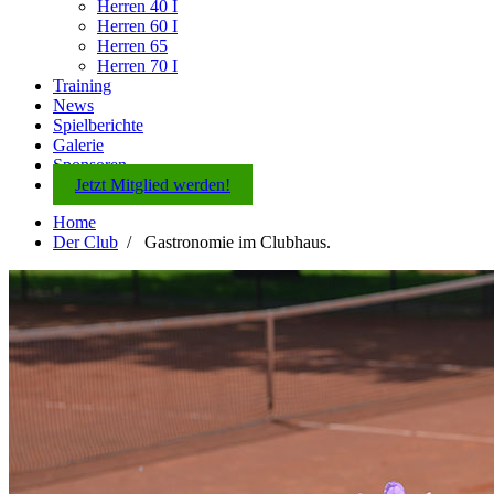
Herren 40 I
Herren 60 I
Herren 65
Herren 70 I
Training
News
Spielberichte
Galerie
Sponsoren
Jetzt Mitglied werden!
Home
Der Club
/
Gastronomie im Clubhaus.