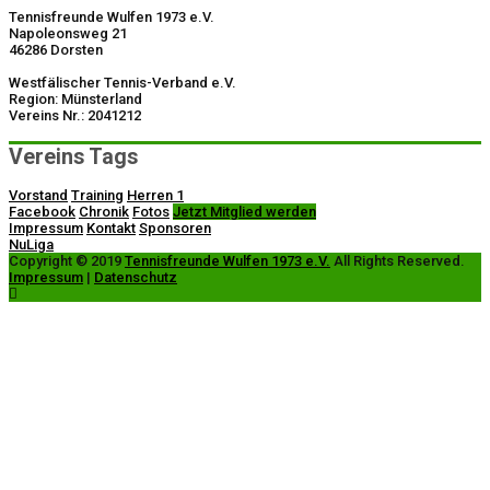
Tennisfreunde Wulfen 1973 e.V.
Napoleonsweg 21
46286 Dorsten
Westfälischer Tennis-Verband e.V.
Region: Münsterland
Vereins Nr.: 2041212
Vereins Tags
Vorstand
Training
Herren 1
Facebook
Chronik
Fotos
Jetzt Mitglied werden
Impressum
Kontakt
Sponsoren
NuLiga
Copyright © 2019
Tennisfreunde Wulfen 1973 e.V.
All Rights Reserved.
Impressum
|
Datenschutz