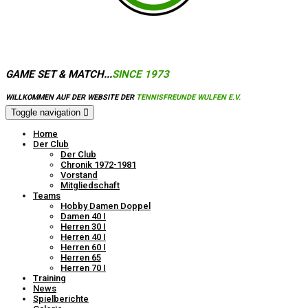
GAME SET & MATCH...
SINCE 1973
WILLKOMMEN AUF DER WEBSITE DER
TENNISFREUNDE WULFEN E.V.
Toggle navigation
Home
Der Club
Der Club
Chronik 1972-1981
Vorstand
Mitgliedschaft
Teams
Hobby Damen Doppel
Damen 40 I
Herren 30 I
Herren 40 I
Herren 60 I
Herren 65
Herren 70 I
Training
News
Spielberichte