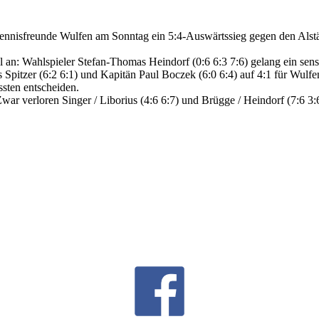
 Tennisfreunde Wulfen am Sonntag ein 5:4-Auswärtssieg gegen den Als
l an: Wahlspieler Stefan-Thomas Heindorf (0:6 6:3 7:6) gelang ein sen
s Spitzer (6:2 6:1) und Kapitän Paul Boczek (6:0 6:4) auf 4:1 für Wulfe
sten entscheiden.
 Zwar verloren Singer / Liborius (4:6 6:7) und Brügge / Heindorf (7:6 3