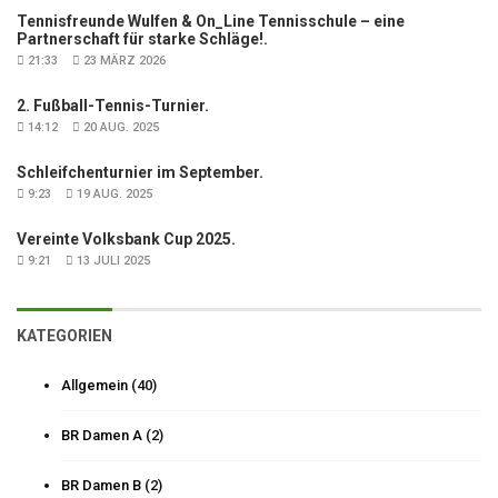
Tennisfreunde Wulfen & On_Line Tennisschule – eine
Partnerschaft für starke Schläge!.
21:33
23 MÄRZ 2026
2. Fußball-Tennis-Turnier.
14:12
20 AUG. 2025
Schleifchenturnier im September.
9:23
19 AUG. 2025
Vereinte Volksbank Cup 2025.
9:21
13 JULI 2025
KATEGORIEN
Allgemein
(40)
BR Damen A
(2)
BR Damen B
(2)