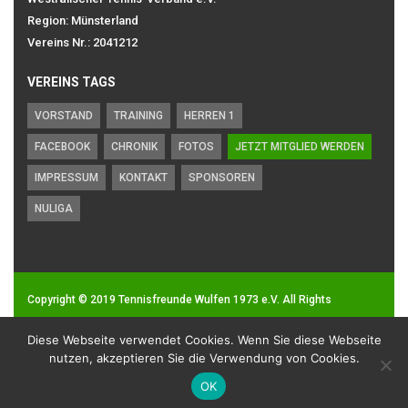
Region: Münsterland
Vereins Nr.: 2041212
VEREINS TAGS
VORSTAND
TRAINING
HERREN 1
FACEBOOK
CHRONIK
FOTOS
JETZT MITGLIED WERDEN
IMPRESSUM
KONTAKT
SPONSOREN
NULIGA
Copyright © 2019
Tennisfreunde Wulfen 1973 e.V.
All Rights
Reserved.
Diese Webseite verwendet Cookies. Wenn Sie diese Webseite
Impressum
|
Datenschutz
nutzen, akzeptieren Sie die Verwendung von Cookies.
OK