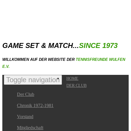
GAME SET & MATCH...
SINCE 1973
WILLKOMMEN AUF DER WEBSITE DER
TENNISFREUNDE WULFEN
E.V.
Toggle navigation
HOME
DER CLUB
Der Club
Chronik 1972-1981
Vorstand
Mitgliedschaft