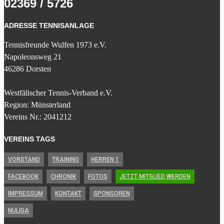
02369 / 5726
ADRESSE TENNISANLAGE
Tennisfreunde Wulfen 1973 e.V.
Napoleonsweg 21
46286 Dorsten
Westfälischer Tennis-Verband e.V.
Region: Münsterland
Vereins Nr.: 2041212
VEREINS TAGS
VORSTAND
TRAINING
HERREN 1
FACEBOOK
CHRONIK
FOTOS
JETZT MITGLIED WERDEN
IMPRESSUM
KONTAKT
SPONSOREN
NULIGA