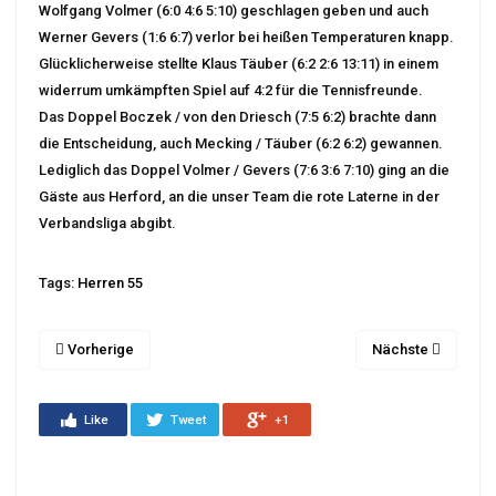
Wolfgang Volmer (6:0 4:6 5:10) geschlagen geben und auch
Werner Gevers (1:6 6:7) verlor bei heißen Temperaturen knapp.
Glücklicherweise stellte Klaus Täuber (6:2 2:6 13:11) in einem
widerrum umkämpften Spiel auf 4:2 für die Tennisfreunde.
Das Doppel Boczek / von den Driesch (7:5 6:2) brachte dann
die Entscheidung, auch Mecking / Täuber (6:2 6:2) gewannen.
Lediglich das Doppel Volmer / Gevers (7:6 3:6 7:10) ging an die
Gäste aus Herford, an die unser Team die rote Laterne in der
Verbandsliga abgibt.
Tags:
Herren 55
Vorherige
Nächste
Like
Tweet
+1