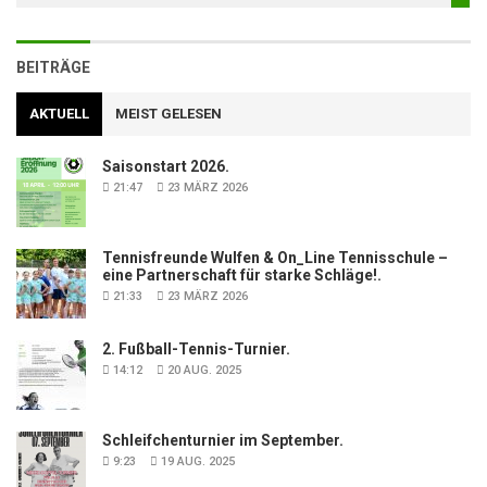
BEITRÄGE
AKTUELL
MEIST GELESEN
Saisonstart 2026.
21:47
23 MÄRZ 2026
Tennisfreunde Wulfen & On_Line Tennisschule –
eine Partnerschaft für starke Schläge!.
21:33
23 MÄRZ 2026
2. Fußball-Tennis-Turnier.
14:12
20 AUG. 2025
Schleifchenturnier im September.
9:23
19 AUG. 2025