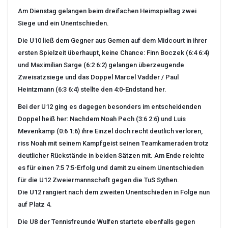
Am Dienstag gelangen beim dreifachen Heimspieltag zwei
Siege und ein Unentschieden.
Die U10 ließ dem Gegner aus Gemen auf dem Midcourt in ihrer
ersten Spielzeit überhaupt, keine Chance: Finn Boczek (6:4 6:4)
und Maximilian Sarge (6:2 6:2) gelangen überzeugende
Zweisatzsiege und das Doppel Marcel Vadder / Paul
Heintzmann (6:3 6:4) stellte den 4:0-Endstand her.
Bei der U12 ging es dagegen besonders im entscheidenden
Doppel heiß her: Nachdem Noah Pech (3:6 2:6) und Luis
Mevenkamp (0:6 1:6) ihre Einzel doch recht deutlich verloren,
riss Noah mit seinem Kampfgeist seinen Teamkameraden trotz
deutlicher Rückstände in beiden Sätzen mit. Am Ende reichte
es für einen 7:5 7:5-Erfolg und damit zu einem Unentschieden
für die U12 Zweiermannschaft gegen die TuS Sythen.
Die U12 rangiert nach dem zweiten Unentschieden in Folge nun
auf Platz 4.
Die U8 der Tennisfreunde Wulfen startete ebenfalls gegen