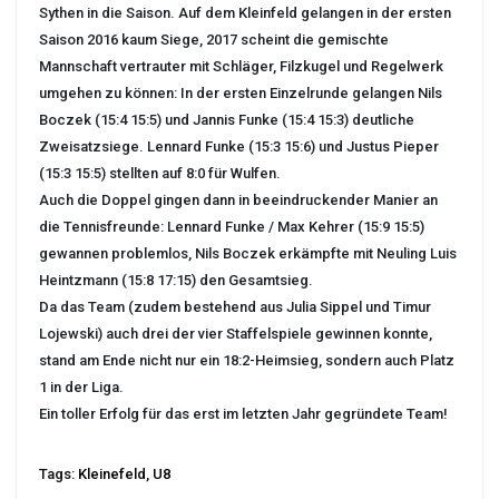
Sythen in die Saison. Auf dem Kleinfeld gelangen in der ersten
Saison 2016 kaum Siege, 2017 scheint die gemischte
Mannschaft vertrauter mit Schläger, Filzkugel und Regelwerk
umgehen zu können: In der ersten Einzelrunde gelangen Nils
Boczek (15:4 15:5) und Jannis Funke (15:4 15:3) deutliche
Zweisatzsiege. Lennard Funke (15:3 15:6) und Justus Pieper
(15:3 15:5) stellten auf 8:0 für Wulfen.
Auch die Doppel gingen dann in beeindruckender Manier an
die Tennisfreunde: Lennard Funke / Max Kehrer (15:9 15:5)
gewannen problemlos, Nils Boczek erkämpfte mit Neuling Luis
Heintzmann (15:8 17:15) den Gesamtsieg.
Da das Team (zudem bestehend aus Julia Sippel und Timur
Lojewski) auch drei der vier Staffelspiele gewinnen konnte,
stand am Ende nicht nur ein 18:2-Heimsieg, sondern auch Platz
1 in der Liga.
Ein toller Erfolg für das erst im letzten Jahr gegründete Team!
Tags:
Kleinefeld
,
U8