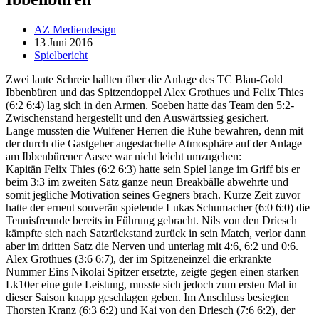
AZ Mediendesign
13 Juni 2016
Spielbericht
Zwei laute Schreie hallten über die Anlage des TC Blau-Gold
Ibbenbüren und das Spitzendoppel Alex Grothues und Felix Thies
(6:2 6:4) lag sich in den Armen. Soeben hatte das Team den 5:2-
Zwischenstand hergestellt und den Auswärtssieg gesichert.
Lange mussten die Wulfener Herren die Ruhe bewahren, denn mit
der durch die Gastgeber angestachelte Atmosphäre auf der Anlage
am Ibbenbürener Aasee war nicht leicht umzugehen:
Kapitän Felix Thies (6:2 6:3) hatte sein Spiel lange im Griff bis er
beim 3:3 im zweiten Satz ganze neun Breakbälle abwehrte und
somit jegliche Motivation seines Gegners brach. Kurze Zeit zuvor
hatte der erneut souverän spielende Lukas Schumacher (6:0 6:0) die
Tennisfreunde bereits in Führung gebracht. Nils von den Driesch
kämpfte sich nach Satzrückstand zurück in sein Match, verlor dann
aber im dritten Satz die Nerven und unterlag mit 4:6, 6:2 und 0:6.
Alex Grothues (3:6 6:7), der im Spitzeneinzel die erkrankte
Nummer Eins Nikolai Spitzer ersetzte, zeigte gegen einen starken
Lk10er eine gute Leistung, musste sich jedoch zum ersten Mal in
dieser Saison knapp geschlagen geben. Im Anschluss besiegten
Thorsten Kranz (6:3 6:2) und Kai von den Driesch (7:6 6:2), der