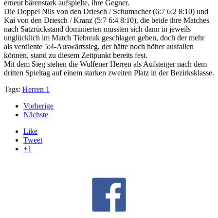
erneut bärenstark aufspielte, ihre Gegner.
Die Doppel Nils von den Driesch / Schumacher (6:7 6:2 8:10) und
Kai von den Driesch / Kranz (5:7 6:4 8:10), die beide ihre Matches
nach Satzrückstand dominierten mussten sich dann in jeweils
unglücklich im Match Tiebreak geschlagen geben, doch der mehr
als verdiente 5:4-Auswärtssieg, der hätte noch höher ausfallen
können, stand zu diesem Zeitpunkt bereits fest.
Mit dem Sieg stehen die Wulfener Herren als Aufsteiger nach dem
dritten Spieltag auf einem starken zweiten Platz in der Bezirksklasse.
Tags:
Herren 1
Vorherige
Nächste
Like
Tweet
+1