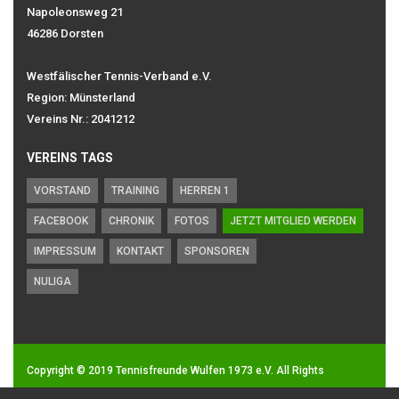
Napoleonsweg 21
46286 Dorsten
Westfälischer Tennis-Verband e.V.
Region: Münsterland
Vereins Nr.: 2041212
VEREINS TAGS
VORSTAND
TRAINING
HERREN 1
FACEBOOK
CHRONIK
FOTOS
JETZT MITGLIED WERDEN
IMPRESSUM
KONTAKT
SPONSOREN
NULIGA
Copyright © 2019
Tennisfreunde Wulfen 1973 e.V.
All Rights
Reserved.