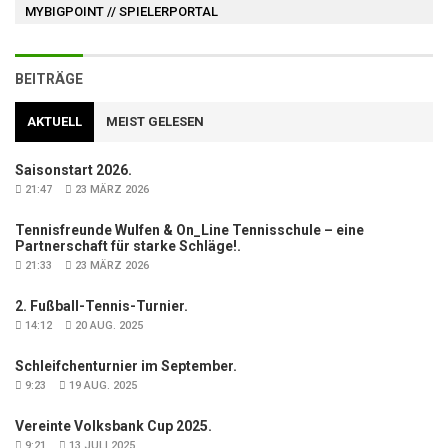
MYBIGPOINT
// SPIELERPORTAL
BEITRÄGE
AKTUELL
MEIST GELESEN
Saisonstart 2026.
21:47
23 MÄRZ 2026
Tennisfreunde Wulfen & On_Line Tennisschule – eine
Partnerschaft für starke Schläge!.
21:33
23 MÄRZ 2026
2. Fußball-Tennis-Turnier.
14:12
20 AUG. 2025
Schleifchenturnier im September.
9:23
19 AUG. 2025
Vereinte Volksbank Cup 2025.
9:21
13 JULI 2025