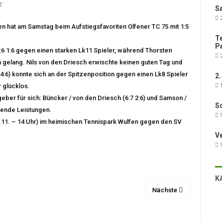
T
Sa
2
 hat am Samstag beim Aufstiegsfavoriten Olfener TC 75 mit 1:5
Te
Pa
:6 1:6 gegen einen starken Lk11 Spieler, während Thorsten
2
ch gelang. Nils von den Driesch erwischte keinen guten Tag und
4:6) konnte sich an der Spitzenposition gegen einen Lk8 Spieler
2.
 glücklos.
1
ber für sich: Büncker / von den Driesch (6:7 2:6) und Samson /
Sc
hende Leistungen.
9
6.11. – 14 Uhr) im heimischen Tennispark Wulfen gegen den SV
V
9
K
Nächste