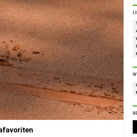
L
W
B
afavoriten