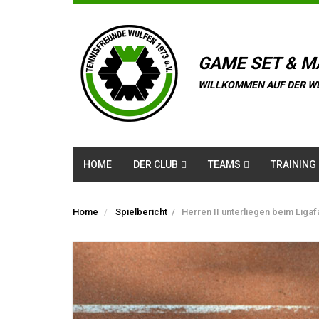
GAME SET & M
WILLKOMMEN AUF DER W
HOME
DER CLUB
TEAMS
TRAINING
Home
Spielbericht
/
Herren II unterliegen beim Ligaf