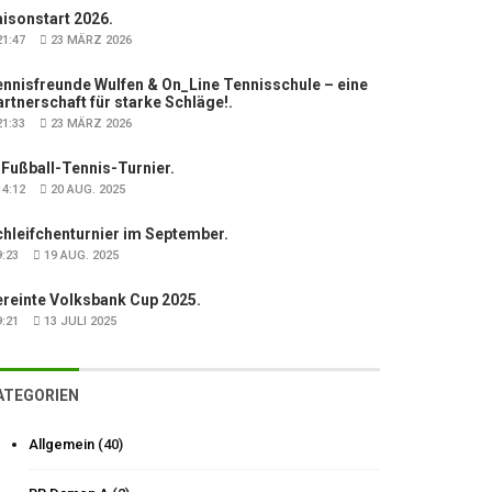
isonstart 2026.
1:47
23 MÄRZ 2026
nnisfreunde Wulfen & On_Line Tennisschule – eine
rtnerschaft für starke Schläge!.
1:33
23 MÄRZ 2026
 Fußball-Tennis-Turnier.
4:12
20 AUG. 2025
hleifchenturnier im September.
:23
19 AUG. 2025
ereinte Volksbank Cup 2025.
:21
13 JULI 2025
ATEGORIEN
Allgemein
(40)