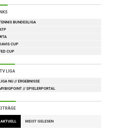
INKS
TENNIS BUNDESLIGA
ATP
WTA
DAVIS CUP
FED CUP
TV LIGA
LIGA NU
// ERGEBNISSE
MYBIGPOINT
// SPIELERPORTAL
EITRÄGE
AKTUELL
MEIST GELESEN