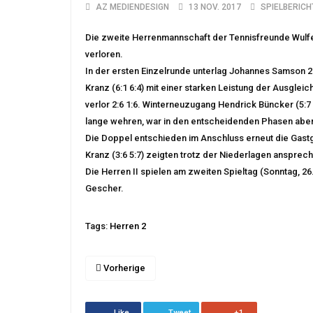
AZ MEDIENDESIGN
13 NOV. 2017
SPIELBERICH
Die zweite Herrenmannschaft der Tennisfreunde Wulfen
verloren.
In der ersten Einzelrunde unterlag Johannes Samson 2
Kranz (6:1 6:4) mit einer starken Leistung der Ausglei
verlor 2:6 1:6. Winterneuzugang Hendrick Büncker (5:7 
lange wehren, war in den entscheidenden Phasen aber
Die Doppel entschieden im Anschluss erneut die Gastge
Kranz (3:6 5:7) zeigten trotz der Niederlagen ansprec
Die Herren II spielen am zweiten Spieltag (Sonntag, 2
Gescher.
Tags:
Herren 2
Vorherige
Like
Tweet
+1