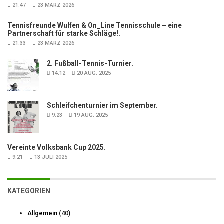
21:47
23 MÄRZ 2026
Tennisfreunde Wulfen & On_Line Tennisschule – eine
Partnerschaft für starke Schläge!.
21:33
23 MÄRZ 2026
2. Fußball-Tennis-Turnier.
14:12
20 AUG. 2025
Schleifchenturnier im September.
9:23
19 AUG. 2025
Vereinte Volksbank Cup 2025.
9:21
13 JULI 2025
KATEGORIEN
Allgemein
(40)