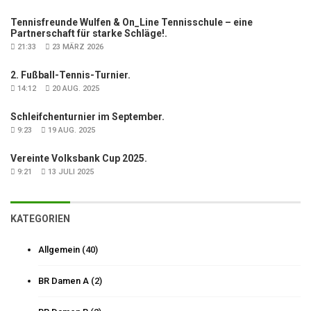
Tennisfreunde Wulfen & On_Line Tennisschule – eine
Partnerschaft für starke Schläge!.
21:33
23 MÄRZ 2026
2. Fußball-Tennis-Turnier.
14:12
20 AUG. 2025
Schleifchenturnier im September.
9:23
19 AUG. 2025
Vereinte Volksbank Cup 2025.
9:21
13 JULI 2025
KATEGORIEN
Allgemein
(40)
BR Damen A
(2)