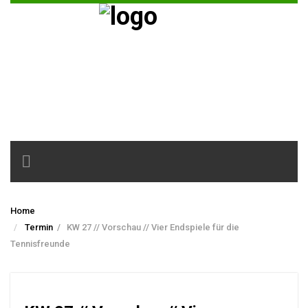
Toggle
navigation
Home
Termin
/
KW 27 // Vorschau // Vier Endspiele für die
Tennisfreunde