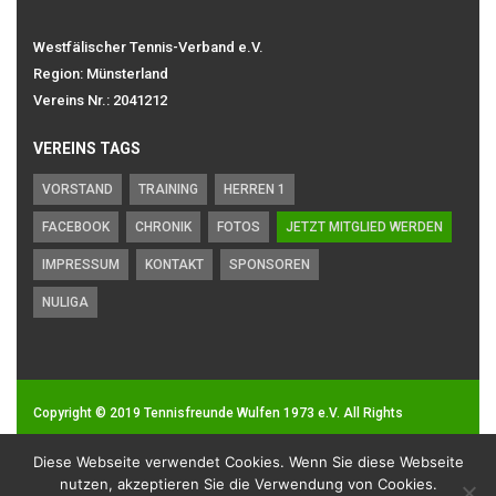
Westfälischer Tennis-Verband e.V.
Region: Münsterland
Vereins Nr.: 2041212
VEREINS TAGS
VORSTAND
TRAINING
HERREN 1
FACEBOOK
CHRONIK
FOTOS
JETZT MITGLIED WERDEN
IMPRESSUM
KONTAKT
SPONSOREN
NULIGA
Copyright © 2019
Tennisfreunde Wulfen 1973 e.V.
All Rights
Reserved.
Diese Webseite verwendet Cookies. Wenn Sie diese Webseite
Impressum
|
Datenschutz
nutzen, akzeptieren Sie die Verwendung von Cookies.