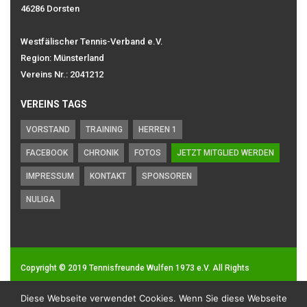
46286 Dorsten
Westfälischer Tennis-Verband e.V.
Region: Münsterland
Vereins Nr.: 2041212
VEREINS TAGS
VORSTAND
TRAINING
HERREN 1
FACEBOOK
CHRONIK
FOTOS
JETZT MITGLIED WERDEN
IMPRESSUM
KONTAKT
SPONSOREN
NULIGA
Copyright © 2019
Tennisfreunde Wulfen 1973 e.V.
All Rights
Reserved.
Diese Webseite verwendet Cookies. Wenn Sie diese Webseite