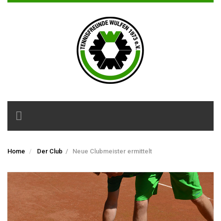
Toggle
navigation
Home
Der Club
/
Neue Clubmeister ermittelt