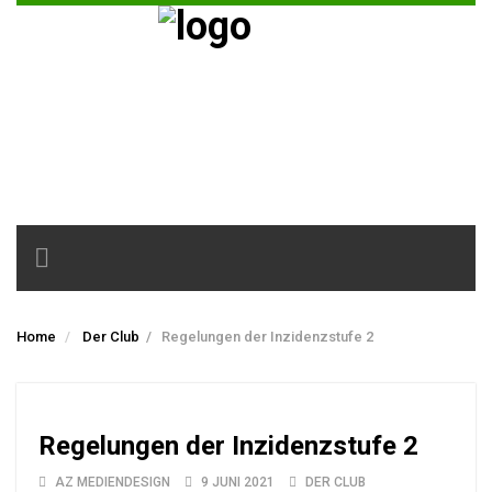
Toggle
navigation
Home
Der Club
/
Regelungen der Inzidenzstufe 2
Regelungen der Inzidenzstufe 2
AZ MEDIENDESIGN
9 JUNI 2021
DER CLUB