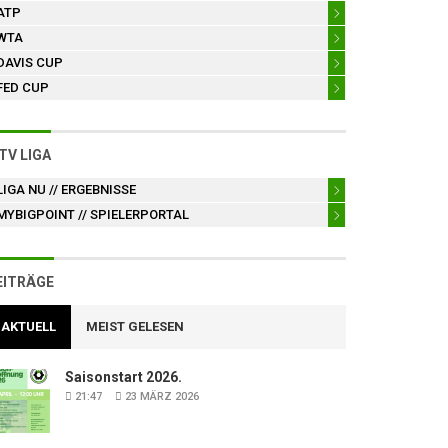
ATP
WTA
DAVIS CUP
FED CUP
TV LIGA
LIGA NU
// ERGEBNISSE
MYBIGPOINT
// SPIELERPORTAL
EITRÄGE
AKTUELL
MEIST GELESEN
Saisonstart 2026.
21:47
23 MÄRZ 2026