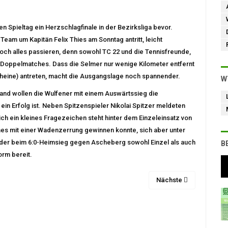
n Spieltag ein Herzschlagfinale in der Bezirksliga bevor.
Team um Kapitän Felix Thies am Sonntag antritt, leicht
s noch alles passieren, denn sowohl TC 22 und die Tennisfreunde,
d Doppelmatches. Dass die Selmer nur wenige Kilometer entfernt
 Rheine) antreten, macht die Ausgangslage noch spannender.
W
land wollen die Wulfener mit einem Auswärtssieg die
ein Erfolg ist. Neben Spitzenspieler Nikolai Spitzer meldeten
ich ein kleines Fragezeichen steht hinter dem Einzeleinsatz von
hes mit einer Wadenzerrung gewinnen konnte, sich aber unter
der beim 6:0-Heimsieg gegen Ascheberg sowohl Einzel als auch
B
orm bereit.
Nächste