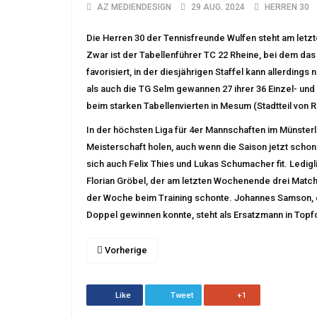
AZ MEDIENDESIGN
29 AUG. 2024
HERREN 30
Die Herren 30 der Tennisfreunde Wulfen steht am letzte
Zwar ist der Tabellenführer TC 22 Rheine, bei dem das 
favorisiert, in der diesjährigen Staffel kann allerding
als auch die TG Selm gewannen 27 ihrer 36 Einzel- un
beim starken Tabellenvierten in Mesum (Stadtteil von
In der höchsten Liga für 4er Mannschaften im Münster
Meisterschaft holen, auch wenn die Saison jetzt schon 
sich auch Felix Thies und Lukas Schumacher fit. Ledigl
Florian Gröbel, der am letzten Wochenende drei Matc
der Woche beim Training schonte. Johannes Samson, 
Doppel gewinnen konnte, steht als Ersatzmann in Topf
Vorherige
Like
Tweet
+1