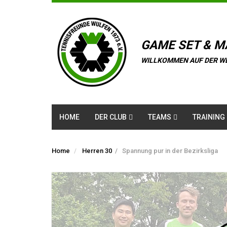
GAME SET & M
WILLKOMMEN AUF DER W
HOME
DER CLUB
TEAMS
TRAINING
Home
Herren 30
/
Spannung pur in der Bezirksliga