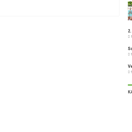
2.
1
Sc
9
V
9
K