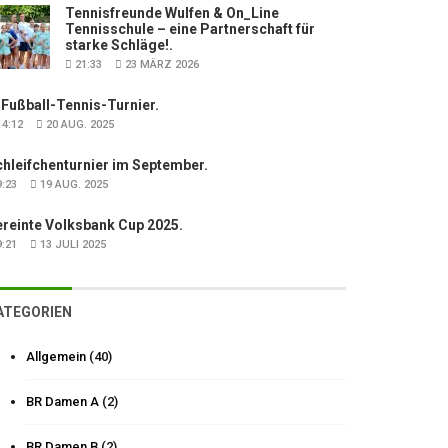
Tennisfreunde Wulfen & On_Line
Tennisschule – eine Partnerschaft für
starke Schläge!.
21:33
23 MÄRZ 2026
 Fußball-Tennis-Turnier.
4:12
20 AUG. 2025
hleifchenturnier im September.
:23
19 AUG. 2025
ereinte Volksbank Cup 2025.
:21
13 JULI 2025
ATEGORIEN
Allgemein
(40)
BR Damen A
(2)
BR Damen B
(2)