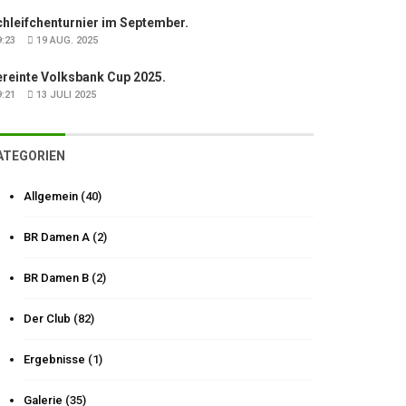
hleifchenturnier im September.
:23
19 AUG. 2025
ereinte Volksbank Cup 2025.
:21
13 JULI 2025
ATEGORIEN
Allgemein
(40)
BR Damen A
(2)
BR Damen B
(2)
Der Club
(82)
Ergebnisse
(1)
Galerie
(35)