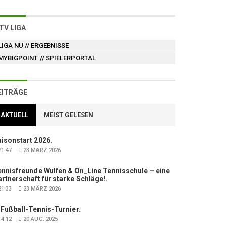
TV LIGA
LIGA NU
// ERGEBNISSE
MYBIGPOINT
// SPIELERPORTAL
EITRÄGE
AKTUELL
MEIST GELESEN
isonstart 2026.
1:47
23 MÄRZ 2026
nnisfreunde Wulfen & On_Line Tennisschule – eine
rtnerschaft für starke Schläge!.
1:33
23 MÄRZ 2026
 Fußball-Tennis-Turnier.
4:12
20 AUG. 2025