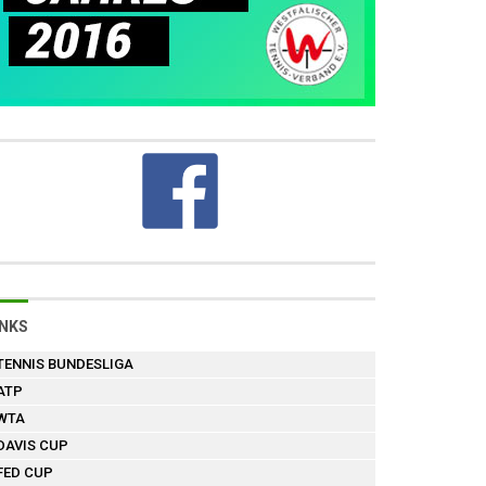
INKS
TENNIS BUNDESLIGA
ATP
WTA
DAVIS CUP
FED CUP