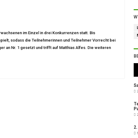
W
wachsenen im Einzel in drei Konkurrenzen statt. Bis
espielt, sodass die Teilnehmerinnen und Teilnehmer Vorrecht bei
r an Nr. 1 gesetzt und trifft auf Matthias Alfes. Die weiteren
B
Sa
2
Te
Pa
2
2.
1