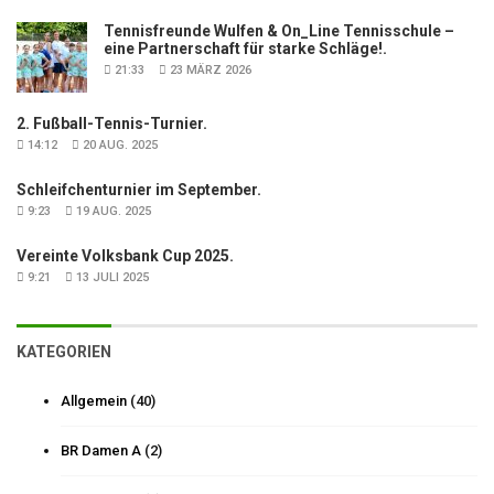
Tennisfreunde Wulfen & On_Line Tennisschule –
eine Partnerschaft für starke Schläge!.
21:33
23 MÄRZ 2026
2. Fußball-Tennis-Turnier.
14:12
20 AUG. 2025
Schleifchenturnier im September.
9:23
19 AUG. 2025
Vereinte Volksbank Cup 2025.
9:21
13 JULI 2025
KATEGORIEN
Allgemein
(40)
BR Damen A
(2)