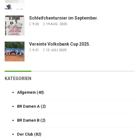
Schleifchenturnier im September.
9:23
19 AUG. 2025
Vereinte Volksbank Cup 2025.
9:21
13 JULI 2025
KATEGORIEN
Allgemein
(40)
BR Damen A
(2)
BR Damen B
(2)
Der Club
(82)