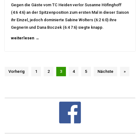
Gegen die Gäste vom TC Heiden verlor Susanne Höfinghoff
(4:6 4:6) an der Spitzenposition zum ersten Mal in dieser Saison
ihr Einzel, jedoch dominierte Sabine Wolters (6:2 6:0) ihre
Gegnerin und Dana Boczek (6:4 7:6) siegte knapp.
weiterlesen →
Vorherig
1
2
3
4
5
Nächste
»