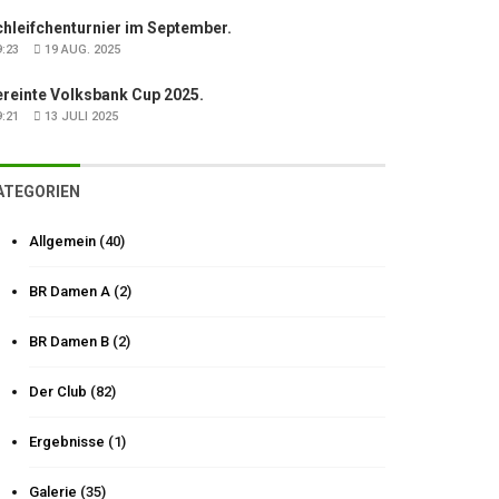
hleifchenturnier im September.
:23
19 AUG. 2025
ereinte Volksbank Cup 2025.
:21
13 JULI 2025
ATEGORIEN
Allgemein
(40)
BR Damen A
(2)
BR Damen B
(2)
Der Club
(82)
Ergebnisse
(1)
Galerie
(35)