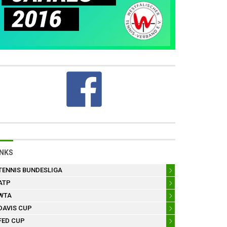
INKS
TENNIS BUNDESLIGA
ATP
WTA
DAVIS CUP
FED CUP