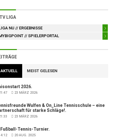
TV LIGA
LIGA NU
// ERGEBNISSE
MYBIGPOINT
// SPIELERPORTAL
EITRÄGE
AKTUELL
MEIST GELESEN
isonstart 2026.
1:47
23 MÄRZ 2026
nnisfreunde Wulfen & On_Line Tennisschule – eine
rtnerschaft für starke Schläge!.
1:33
23 MÄRZ 2026
 Fußball-Tennis-Turnier.
4:12
20 AUG. 2025