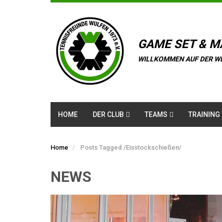
GAME SET & M
WILLKOMMEN AUF DER W
HOME
DER CLUB
TEAMS
TRAINING
Home
Posts Tagged
/
Eisstockschießen/
NEWS