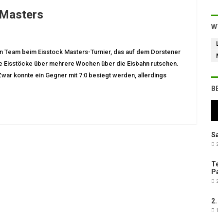
 Masters
W
in Team beim Eisstock Masters-Turnier, das auf dem Dorstener
ie Eisstöcke über mehrere Wochen über die Eisbahn rutschen.
 Zwar konnte ein Gegner mit 7:0 besiegt werden, allerdings
B
Sa
2
Te
Pa
2
2.
1