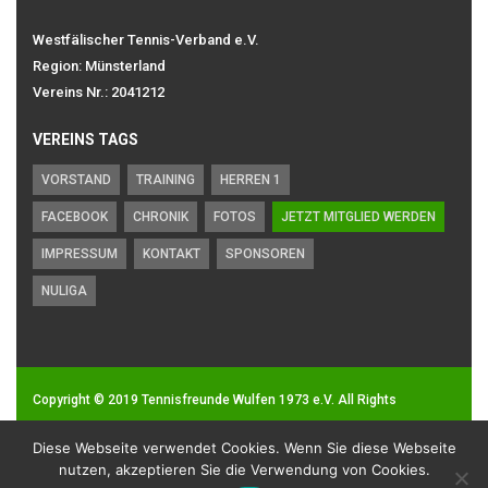
Westfälischer Tennis-Verband e.V.
Region: Münsterland
Vereins Nr.: 2041212
VEREINS TAGS
VORSTAND
TRAINING
HERREN 1
FACEBOOK
CHRONIK
FOTOS
JETZT MITGLIED WERDEN
IMPRESSUM
KONTAKT
SPONSOREN
NULIGA
Copyright © 2019
Tennisfreunde Wulfen 1973 e.V.
All Rights
Reserved.
Diese Webseite verwendet Cookies. Wenn Sie diese Webseite
Impressum
|
Datenschutz
nutzen, akzeptieren Sie die Verwendung von Cookies.