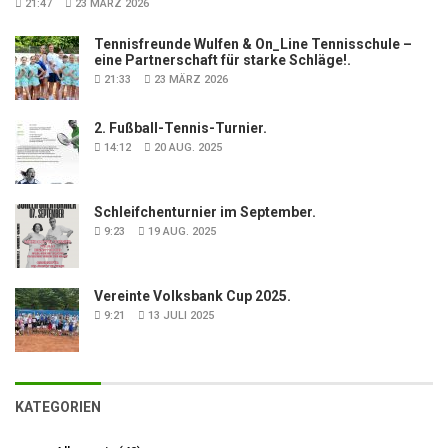
21:47
23 MÄRZ 2026
Tennisfreunde Wulfen & On_Line Tennisschule –
eine Partnerschaft für starke Schläge!.
21:33
23 MÄRZ 2026
2. Fußball-Tennis-Turnier.
14:12
20 AUG. 2025
Schleifchenturnier im September.
9:23
19 AUG. 2025
Vereinte Volksbank Cup 2025.
9:21
13 JULI 2025
KATEGORIEN