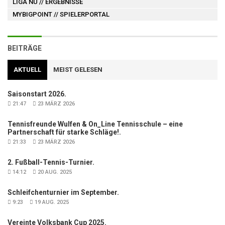
LIGA NU
// ERGEBNISSE
MYBIGPOINT
// SPIELERPORTAL
BEITRÄGE
AKTUELL
MEIST GELESEN
Saisonstart 2026.
21:47
23 MÄRZ 2026
Tennisfreunde Wulfen & On_Line Tennisschule – eine
Partnerschaft für starke Schläge!.
21:33
23 MÄRZ 2026
2. Fußball-Tennis-Turnier.
14:12
20 AUG. 2025
Schleifchenturnier im September.
9:23
19 AUG. 2025
Vereinte Volksbank Cup 2025.