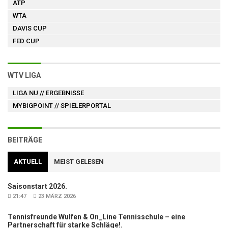
ATP
WTA
DAVIS CUP
FED CUP
WTV LIGA
LIGA NU
// ERGEBNISSE
MYBIGPOINT
// SPIELERPORTAL
BEITRÄGE
AKTUELL
MEIST GELESEN
Saisonstart 2026.
21:47
23 MÄRZ 2026
Tennisfreunde Wulfen & On_Line Tennisschule – eine
Partnerschaft für starke Schläge!.