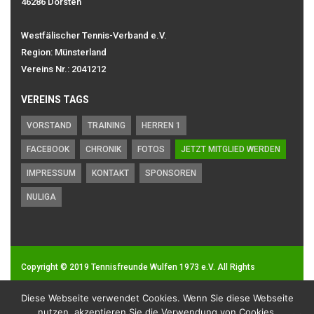
46286 Dorsten
Westfälischer Tennis-Verband e.V.
Region: Münsterland
Vereins Nr.: 2041212
VEREINS TAGS
VORSTAND
TRAINING
HERREN 1
FACEBOOK
CHRONIK
FOTOS
JETZT MITGLIED WERDEN
IMPRESSUM
KONTAKT
SPONSOREN
NULIGA
Copyright © 2019
Tennisfreunde Wulfen 1973 e.V.
All Rights
Reserved.
Diese Webseite verwendet Cookies. Wenn Sie diese Webseite
Impressum
|
Datenschutz
nutzen, akzeptieren Sie die Verwendung von Cookies.