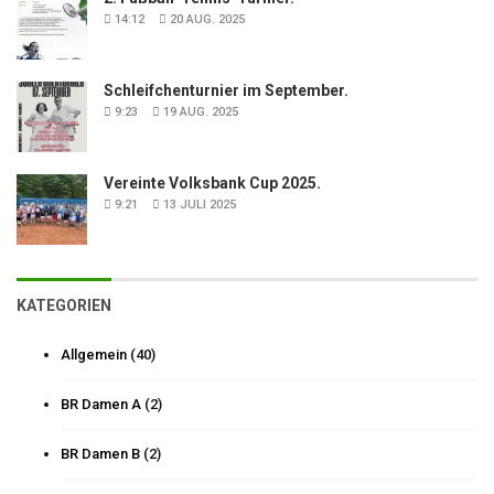
14:12
20 AUG. 2025
Schleifchenturnier im September.
9:23
19 AUG. 2025
Vereinte Volksbank Cup 2025.
9:21
13 JULI 2025
KATEGORIEN
Allgemein
(40)
BR Damen A
(2)
BR Damen B
(2)