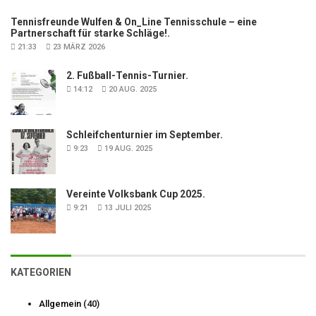
Tennisfreunde Wulfen & On_Line Tennisschule – eine
Partnerschaft für starke Schläge!.
21:33
23 MÄRZ 2026
2. Fußball-Tennis-Turnier.
14:12
20 AUG. 2025
Schleifchenturnier im September.
9:23
19 AUG. 2025
Vereinte Volksbank Cup 2025.
9:21
13 JULI 2025
KATEGORIEN
Allgemein
(40)