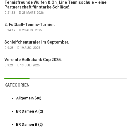
Tennisfreunde Wulfen & On_Line Tennisschule – eine
Partnerschaft für starke Schläge!.
21:33
23 MÄRZ 2026
2. Fußball-Tennis-Turnier.
14:12
20 AUG. 2025
Schleifchenturnier im September.
9:23
19 AUG. 2025
Vereinte Volksbank Cup 2025.
9:21
13 JULI 2025
KATEGORIEN
Allgemein
(40)
BR Damen A
(2)
BR Damen B
(2)