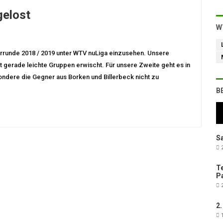
gelost
W
errunde 2018 / 2019 unter WTV nuLiga einzusehen. Unsere
gerade leichte Gruppen erwischt. Für unsere Zweite geht es in
ondere die Gegner aus Borken und Billerbeck nicht zu
B
Sa
2
Te
Pa
2
2.
1