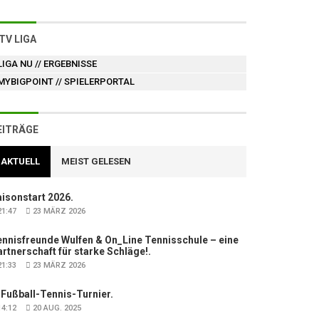
TV LIGA
LIGA NU
// ERGEBNISSE
MYBIGPOINT
// SPIELERPORTAL
EITRÄGE
AKTUELL
MEIST GELESEN
isonstart 2026.
1:47
23 MÄRZ 2026
nnisfreunde Wulfen & On_Line Tennisschule – eine
rtnerschaft für starke Schläge!.
1:33
23 MÄRZ 2026
 Fußball-Tennis-Turnier.
4:12
20 AUG. 2025