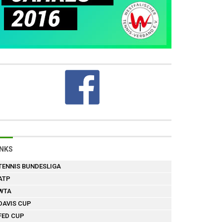
INKS
TENNIS BUNDESLIGA
ATP
WTA
DAVIS CUP
FED CUP