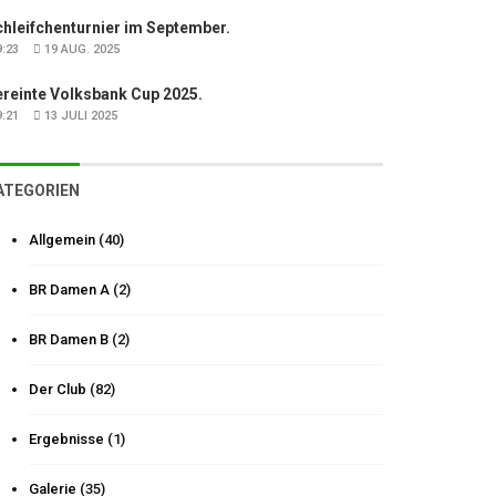
hleifchenturnier im September.
:23
19 AUG. 2025
ereinte Volksbank Cup 2025.
:21
13 JULI 2025
ATEGORIEN
Allgemein
(40)
BR Damen A
(2)
BR Damen B
(2)
Der Club
(82)
Ergebnisse
(1)
Galerie
(35)